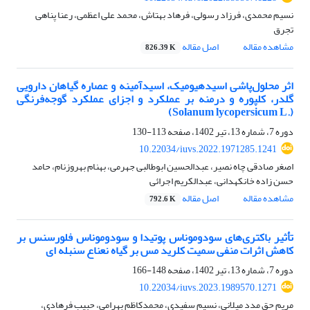
نسیم محمدی، فرزاد رسولی، فرهاد بهتاش، محمد علی اعظمی، رعنا پناهی
تجرق
مشاهده مقاله
اصل مقاله
826.39 K
اثر محلول‌پاشی اسیدهیومیک، اسیدآمینه و عصاره گیاهان دارویی
گلدر، کلپوره و درمنه بر عملکرد و اجزای عملکرد گوجه‌فرنگی
(.Solanum lycopersicum L)
دوره 7، شماره 13، تیر 1402، صفحه
113-130
10.22034/iuvs.2022.1971285.1241
اصغر صادقی چاه نصیر، عبدالحسین ابوطالبی جهرمی، بهنام بهروزنام، حامد
حسن زاده خانکهدانی، عبدالکریم اجرائی
مشاهده مقاله
اصل مقاله
792.6 K
تأثیر باکتری‌های سودوموناس پوتیدا و سودوموناس فلورسنس بر
کاهش اثرات منفی سمیت کلرید مس بر گیاه نعناع سنبله ای
دوره 7، شماره 13، تیر 1402، صفحه
148-166
10.22034/iuvs.2023.1989570.1271
مریم حق مدد میلانی، نسیم سفیدی، محمدکاظم بهرامی، حبیب فرهادی،