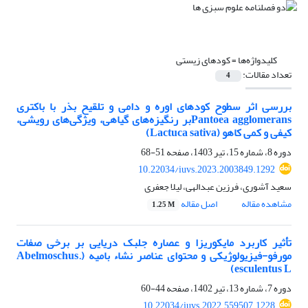
کلیدواژه‌ها =
کودهای زیستی
تعداد مقالات:
4
بررسی اثر سطوح کودهای اوره و دامی و تلقیح بذر با باکتری
Pantoea agglomeransبر رنگیزه‌های گیاهی، ویژگی‌های رویشی،
کیفی و کمی کاهو (Lactuca sativa)
دوره 8، شماره 15، تیر 1403، صفحه
51-68
10.22034/iuvs.2023.2003849.1292
سعید آشوری، فرزین عبدالهی، لیلا جعفری
مشاهده مقاله
اصل مقاله
1.25 M
تأثیر کاربرد مایکوریزا و عصاره جلبک دریایی بر برخی صفات
مورفو-فیزیولوژیکی و محتوای عناصر نشاء بامیه (.Abelmoschus
esculentus L)
دوره 7، شماره 13، تیر 1402، صفحه
44-60
10.22034/iuvs.2022.559507.1228