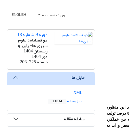
ورود به سامانه
ENGLISH
دوره 9، شماره 18
دو فصلنامه علوم
سبزی ها- پاییز و
زمستان 1404
دی 1404
صفحه
203-225
فایل ها
XML
اصل مقاله
1.03 M
 این منظور،
استان‌ها و شهرستان­های با بیش از هشتاد درصد تولید سیب­زمینی در کشور طی سال­های 99-1390 تعیین و در هر استان نیز شهرستان‌های دارای بیش از 80 درصد تولید،
سابقه مقاله
 بین عملکرد
فسفر و آب به