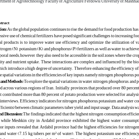
rtment of Agrotechnology, Faculty of Agriculture, Ferdowsi University of Mashhad
tract
tion:
As the global population continues to rise, the demand for food production has
ssive use of chemical fertilizers have posed significant challenges to increasing 
al products is to improve water use efficiency and optimize the utilization of v
rogen (N), potassium (K), and phosphorus (P) fertilizers, as well as water, to achieve
ral needs; however, they also need to be accessible in the soil zones where the cr
vity and nutrient uptake. These interactions are complex and influenced by the biolog
hich introduce a high degree of uncertainty. Therefore, enhancing the efficiency o
he spatial variations in the efficiencies of key inputs, namely nitrogen, phosphorus, 
s and Methods:
To explore the spatial variations in water, nitrogen, phosphorus, and
 across various regions of Iran. Initially, provinces that produced over 80 percent 
t contributed more than 80 percent of potato production were selected for analysis
interviews. Efficiency indicators for nitrogen, phosphorus, potassium, and water con
ficients) between climatic parameters, tuber yield, and input usage. Data analysis
nd Discussion:
The findings indicated that the highest nitrogen consumption effic
, while Meshkin city in Ardabil province exhibited the highest water consump
for inputs revealed that Ardabil province had the highest efficiencies for nitrog
 and water (7.15 kg tubers per m² of water). The highest potassium use efficienc