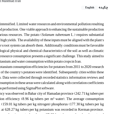
, Mashhad, Iran
چکیده
English
 intensified. Limited water resources and environmental pollution resulting
food production. One viable approach to enhancing the sustainable production
arious resources. The potato (
Solanum tuberosum
L.) requires substantial
 high yields. The availability of these inputs must be aligned with the plant's
op's root system can absorb them. Additionally, conditions must be favorable
ical, physical, and chemical characteristics of the soil, as well as climatic
f resource consumption presents a significant challenge. This study aimed to
potassium, and water consumption within potato crops in Iran.
 potassium consumption efficiencies for potatoes from 2011 to 2020, research
of the country’s potatoes were identified. Subsequently, cities within these
. Data were collected through recorded statistics, information reviews, and
sumption in these areas were calculated, along with correlation coefficients
 was performed using SigmaPlot software
.
iency was observed in Bahar city of Hamadan province (242.71 kg tubers per
tion efficiency (8.96 kg tubers per m³ water). The average consumption
en (159.01 kg tubers per kg nitrogen), phosphorus (177.30 kg tubers per kg
y, at 628.27 kg tubers per kg potassium, was recorded in Kerman province.