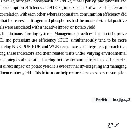
rs per kg nitrogen), phosphorus (35.89 kg tubers per kg phosphorus), and
 consumption efficiency at 593.0 kg tubers per m³ of water. The research
e correlation with each other, whereas potassium consumption efficiency did
d that increases in nitrogen and phosphorus had the most substantial positive
vels were associated with a negative impact on potato yield
.
revalent in many farming systems. Management practices that aim to improve
E), and potassium use efficiency (KUE) simultaneously tend to be more
enhancing NUE, PUE, KUE, and WUE necessitates an integrated approach that
ng these indicators and their related traits under varying environmental
t strategies aimed at enhancing both water and nutrient use efficiencies,
r direct impact on potato yield, it is evident that investigating and managing
luence tuber yield. This, in turn, can help reduce the excessive consumption
کلیدواژه‌ها
English
مراجع