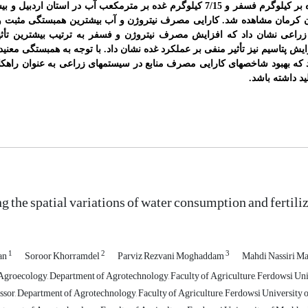
ترتیب با 159/01 کیلوگرم غده بر کیلوگرم نیتروژن، 177/30 کیلوگرم غده بر کیلوگرم فسفر و 7/15 کیلوگرم غده بر مترمکعب آب در
رم پتاسیم در استان کرمان مشاهده شد. کارایی مصرف نیتروژن و آب بیشترین همبستگی مثبت و 
راعی نشان داد که افزایش مصرف نیتروژن و فسفر به ترتیب بیشترین ‌تأثیر 
یش پتاسیم نیز ‌تأثیر منفی بر عملکرد غده نشان داد. با توجه به همبستگی معنی­د
د که بهبود شاخص­های کارایی مصرف منابع در سیستم­های زراعی به عنوان راهک
ید داشته باشد.
g the spatial variations of water consumption and fertiliz
1
2
3
an
Soroor Khorramdel
Parviz Rezvani Moghaddam
Mahdi Nassiri Ma
Agroecology, Department of Agrotechnology, Faculty of Agriculture, Ferdowsi Uni
ssor, Department of Agrotechnology, Faculty of Agriculture, Ferdowsi University 