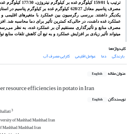
مصرف پتاسیم معادل 628/27 کیلوگرم غده بر کیلوگ
یکدیگر داشتند. بررسی رگرسیون بین عملکرد با متغیرهای اقلیمی و ز
عملکرد غده داشت، در حالی
که کمترین ‌تأثیر برای دما محاسبه شد. افزا
مصرف منابع و ‌تأثیرگذاری مستقیم آن بر عملکرد غده، به نظر ‌می‌رس
می­تواند ‌تأثیر زیادی بر افزایش عملکرد و به تبع آن کاهش تلفات منابع تول
کلیدواژه‌ها
بارندگی
دما
عوامل اقلیمی
کارایی مصرف آب
عنوان مقاله
English
er resource efficiencies in potato in Iran
نویسندگان
English
3
hallati
versity of Mashhad, Mashhad, Iran
of Mashhad, Mashhad, Iran