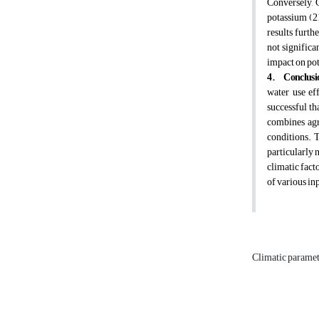
Conversely, 
potassium (2
results furth
not significa
impact on pot
4.
Conclusi
water use ef
successful t
combines agr
conditions. T
particularly 
climatic fact
of various in
Climatic parame