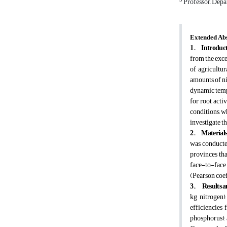
3
Professor, Depa
Extended Abs
1.
Introduc
from the exce
of agricultur
amounts of nit
dynamic tempo
for root acti
conditions, w
investigate t
2.
Material
was conducted
provinces tha
face-to-face 
(Pearson coef
3.
Results a
kg nitrogen)
efficiencies 
phosphorus),