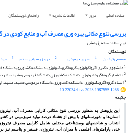
صفحه اصلی
مرور
اطلاعات نشریه
راهنمای نویسندگان
بررسی تنوع مکانی بهره­ وری مصرف آب و منابع کودی در ‌گ
نوع مقاله : مقاله پژوهشی
نویسندگان
3
2
1
مصطفی ترکمان
سرور خرم دل
پرویز رضوانی مقدم
مهدی
1
دانشجوی دکتری اگرواکولوژی، گروه اگروتکنولوژی، دانشکده کشاورزی دانشگاه 
2
دانشیار گروه اگروتکنولوژی، دانشکده کشاورزی دانشگاه فردوسی مشهد، مشهد، ا
3
استاد گروه اگروتکنولوژی، دانشکده کشاورزی دانشگاه فردوسی مشهد، مشهد، ای
10.22034/iuvs.2023.1987555.1266
چکیده
این پژوهش به
منظور بررسی تنوع مکانی کارایی مصرف آب، نیتروژن، 
انتخاب و شاخص­های بوم­شناختی مختلف شامل کارایی مصرف نیتروژن،
غده، پارامترهای اقلیمی با میزان آب، نیتروژن، فسفر و پتاسیم نیز 