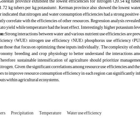
Golestan province exhibited the lowest efficiencies for nitrogen (20.54 kg tube
1.72 kg tubers per kg potassium). Kerman province also showed the lowest water
er indicated that nitrogen and water consumption efficiencies had a strong positiv
ntly correlate with the efficiencies of other resources. Regression analysis reveale
ato yield, while temperature had the least effect. Interestingly, higher potassium le
on:
Strong interactions between water and various nutrient use efficiencies are p
ficiency (WUE), nitrogen use efficiency (NUE), phosphorus use efficiency (PU
han those that focus on optimizing these inputs individually. The complexity of 
onomy, breeding, and crop physiology to better understand the interactions amo
herefore, sustainable intensification of agriculture should prioritize managemen
nitrogen. Given the significant correlations among resource use efficiencies and thei
ors to improve resource consumption efficiency in each region can significantly inf
puts within agricultural ecosystems
.
ters
Precipitation
Temperature
Water use efficiency