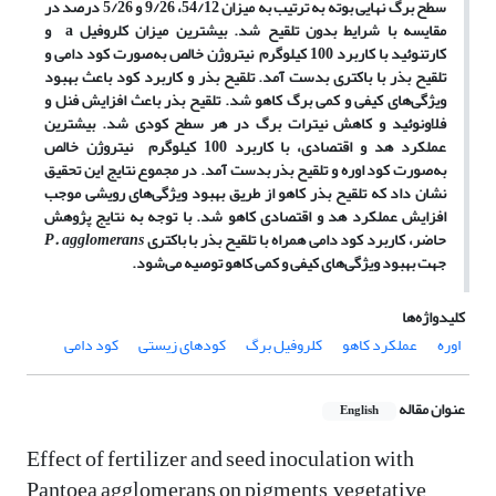
سطح برگ نهایی بوته به ترتیب به میزان 54/12، 9/26 و 5/26 درصد در
مقایسه با شرایط بدون تلقیح شد. بیشترین میزان کلروفیل
a
و
کارتنوئید با کاربرد 100 کیلوگرم نیتروژن خالص به‌صورت کود دامی و
تلقیح بذر با باکتری بدست آمد. تلقیح بذر و کاربرد کود باعث بهبود
ویژگی‌های کیفی و کمی برگ کاهو شد. تلقیح بذر باعث افزایش فنل و
فلاونوئید و کاهش نیترات برگ در هر سطح کودی شد. بیشترین
عملکرد هد و اقتصادی، با کاربرد 100 کیلوگرم نیتروژن خالص
به‌صورت کود اوره و تلقیح بذر بدست آمد. در مجموع نتایج این تحقیق
نشان داد که تلقیح بذر کاهو از طریق بهبود ویژگی‌های رویشی موجب
افزایش عملکرد هد و اقتصادی کاهو شد. با توجه به نتایج پژوهش
حاضر، کاربرد کود دامی همراه با تلقیح بذر با باکتری
P. agglomerans
جهت بهبود ویژگی‌های کیفی و کمی کاهو توصیه می‌شود.
کلیدواژه‌ها
اوره
عملکرد کاهو
کلروفیل برگ
کودهای زیستی
کود دامی
عنوان مقاله
English
Effect of fertilizer and seed inoculation with
Pantoea agglomerans on pigments, vegetative,