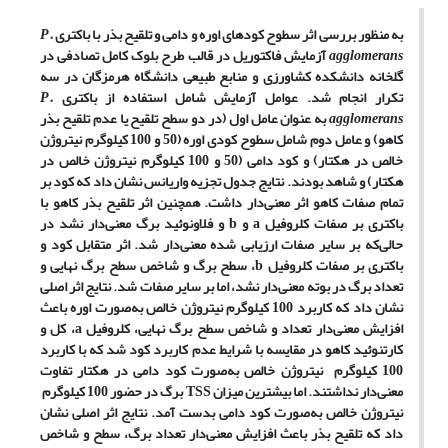
به منظور بررسی اثر سطوح کودهای اوره و دامی و تلقیح بذر با باکتری
P.
agglomerans
آزمایش فاکتوریل در قالب طرح بلوک کامل تصادفی در
گلخانه دانشکده کشاورزی و منابع طبیعی دانشگاه هرمزگان در سه
تکرار انجام شد. عوامل آزمایش شامل استفاده از باکتری
P.
agglomerans
به عنوان عامل اول (در دو سطح تلقیح یا عدم تلقیح بذر
کاهو) و عامل دوم شامل سطوح کودی اوره (50 و 100 کیلوگرم نیتروژن
خالص در هکتار) و کود دامی (50 و 100 کیلوگرم نیتروژن خالص در
هکتار) و شاهد بودند. نتایج جدول تجزیه واریانس نشان داد که کود بر
تمام صفات کاهو اثر معنی‌دار داشت. همچنین اثر تلقیح بذر کاهو با
باکتری بر صفات کلروفیل
a
و
b
و فلاونوئید برگ معنی‌دار نشد در
حالی‌که بر سایر صفات ارزیابی شده معنی‌دار شد. اثر متقابل کود و
باکتری بر صفات کلروفیل
b
، سطح برگ و شاخص سطح برگ نهایی و
تعداد برگ در بوته معنی‌دار نشد، اما بر سایر صفات شد. نتایج اثر اصلی
نشان داد که کاربرد 100 کیلوگرم نیتروژن خالص به‌صورت اوره باعث
افزایش معنی‌دار تعداد و شاخص سطح برگ نهایی، کلروفیل
a
، کل و
کارتنوئید کاهو در مقایسه با شرایط عدم کاربرد کود شد که با کاربرد
100 کیلوگرم نیتروژن خالص به‌صورت کود دامی در هکتار تفاوت
معنی‌دار نداشتند. اما بیشترین میزان
TSS
برگ در حضور 100 کیلوگرم
نیتروژن خالص به‌صورت کود دامی بدست آمد. نتایج اثر اصلی نشان
داد که تلقیح بذر باعث افزایش معنی‌دار تعداد برگ، سطح و شاخص