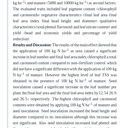
-1
-1
kg ha
) and manure (5000 and 10000 kg ha
) as second factors.
The evaluated traits included leaf pigment content (chlorophyll
and carotenoids), vegetative characteristics (final leaf area, final
leaf area index, final head height, and diameter), qualitative
characteristics (total phenol, flavonoid, and leaf nitrate content), and
yield (head and economic yields and percentage of yield
reduction).
Results and Discussion:
The results of the main effect showed that
-1
the application of 100 kg N ha
as urea caused a significant
increase in leaf number and final leaf area index, chlorophyll a, total,
and carotenoid content compared to non-fertilizer control, which
did not have a significant difference with the application of 100 kg
-1
N ha
of manure. However, the highest level of leaf TSS was
-1
obtained in the presence of 100 kg N ha
of manure. Seed
inoculation caused a significant increase in the leaf number per
plant, the final leaf area, and the final leaf area index by 12.54, 26.9,
and 26.5%, respectively. The highest chlorophyll and carotenoid
-1
contents were obtained by applying 100 kg N ha
of manure and
seed inoculation. Seed inoculation increased the head height and
diameter compared to no inoculation, although this increase was
not significant. Also, seed inoculation increased leaf phenol and