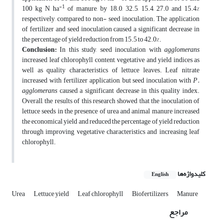
-1
100 kg N ha
of manure, by 18.0, 32.5, 15.4, 27.0 and 15.4%
respectively, compared to non- seed inoculation. The application
of fertilizer and seed inoculation caused a significant decrease in
the percentage of yield reduction from 15.5 to 42.0%.
Conclusion:
In this study, seed inoculation with
agglomerans
increased leaf chlorophyll content, vegetative and yield indices as
well as quality characteristics of lettuce leaves. Leaf nitrate
increased with fertilizer application, but seed inoculation with
P.
agglomerans
caused a significant decrease in this quality index.
Overall, the results of this research showed that the inoculation of
lettuce seeds in the presence of urea and animal manure increased
the economical yield and reduced the percentage of yield reduction
through improving vegetative characteristics and increasing leaf
chlorophyll.
کلیدواژه‌ها
English
Urea
Lettuce yield
Leaf chlorophyll
Biofertilizers
Manure
مراجع