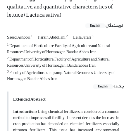
qualitative, and quantitative characteristics of
lettuce (Lactuca sativa)
نویسندگان
English
1
2
3
Saeed Ashoori
Farzin Abdollahi
Leila Jafari
1
Department, of Horticulture, Faculty of Agriculture and Natural
Resources, University of Hormozgan, Bandar Abbas, Iran
2
Department of Horticulture, Faculty of Agriculture and Natural
Resources, University of Hormozgan. Bandarabbas, Iran
3
Faculty of Agriculture &amp;amp; Natural Resources, University of
Hormozgan, Bandar Abbas, Iran
چکیده
English
Extended Abstract
Introduction:
Using chemical fertilizers is considered a common
method to improve soil fertility. In recent decades, the increase in
crop production has depended on chemical fertilizers, especially
nitrogen fertilizers. This issue has increased environmental