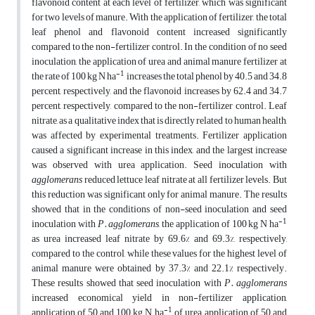
flavonoid content at each level of fertilizer, which was significant
for two levels of manure. With the application of fertilizer, the total
leaf phenol and flavonoid content increased significantly
compared to the non-fertilizer control. In the condition of no seed
inoculation, the application of urea and animal manure fertilizer at
-1
the rate of 100 kg N ha
increases the total phenol by 40.5 and 34.8
percent, respectively, and the flavonoid increases by 62.4 and 34.7
percent, respectively, compared to the non-fertilizer control. Leaf
nitrate, as a qualitative index that is directly related to human health,
was affected by experimental treatments. Fertilizer application
caused a significant increase in this index, and the largest increase
was observed with urea application. Seed inoculation with
agglomerans
reduced lettuce leaf nitrate at all fertilizer levels. But
this reduction was significant only for animal manure. The results
showed that in the conditions of non-seed inoculation and seed
-1
inoculation with
P. agglomerans
, the application of 100 kg N ha
as urea increased leaf nitrate by 69.6% and 69.3%, respectively,
compared to the control, while these values ​​for the highest level of
animal manure were obtained by 37.3% and 22.1% respectively.
These results showed that seed inoculation with
P. agglomerans
increased economical yield in non-fertilizer application,
-1
application of 50 and 100 kg N ha
of urea, application of 50 and