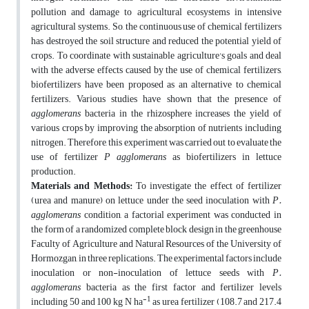
pollution and damage to agricultural ecosystems in intensive
agricultural systems. So, the continuous use of chemical fertilizers
has destroyed the soil structure and reduced the potential yield of
crops. To coordinate with sustainable agriculture's goals and deal
with the adverse effects caused by the use of chemical fertilizers,
biofertilizers have been proposed as an alternative to chemical
fertilizers. Various studies have shown that the presence of
agglomerans
bacteria in the rhizosphere increases the yield of
various crops by improving the absorption of nutrients including
nitrogen. Therefore, this experiment was carried out to evaluate the
use of fertilizer
P agglomerans
as biofertilizers in lettuce
production.
Materials and Methods:
To investigate the effect of fertilizer
(urea and manure) on lettuce under the seed inoculation with
P.
agglomerans
condition, a factorial experiment was conducted in
the form of a randomized complete block design in the greenhouse
Faculty of Agriculture and Natural Resources of the University of
Hormozgan, in three replications. The experimental factors include
inoculation or non-inoculation of lettuce seeds with
P.
agglomerans
bacteria as the first factor and fertilizer levels
-1
including 50 and 100 kg N ha
as urea fertilizer (108.7 and 217.4