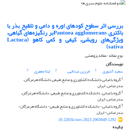
بررسی اثر سطوح کودهای اوره و دامی و تلقیح بذر با
باکتری Pantoea agglomeransبر رنگیزه‌های گیاهی،
ویژگی‌های رویشی، کیفی و کمی کاهو (Lactuca
sativa)
نوع مقاله : مقاله پژوهشی
نویسندگان
3
2
1
سعید آشوری
فرزین عبدالهی
لیلا جعفری
1
گروه باغبانی دانشکده کشاورزی و منابع طبیعی دانشگاه هرمزگان،
بندرعباس، ایران
2
گروه باغبانی، دانشکده کشاورزی و منابع طبیعی، دانشگاه هرمزگان،
بندرعباس، ایران
3
گروه باغبانی- دانشکده کشاورزی و منابع طبیعی- دانشگاه هرمزگان-
بندرعباس- ایران
10.22034/iuvs.2023.2003849.1292
چکیده