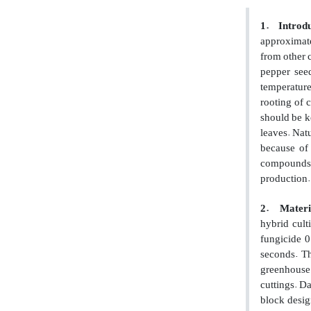
1.
Introdu
approximate
from other c
pepper see
temperature
rooting of 
should be k
leaves. Natu
because of 
compounds
production.
2.
Materi
hybrid cult
fungicide 0
seconds. Th
greenhouse
cuttings
.
Day
block desig