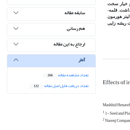
و خیار سخت
شت. قلمه­
سابقه مقاله
یتر
هورمون
 ریشه­ زایی
هم رسانی
ارجاع به این مقاله
آمار
تعداد مشاهده مقاله
266
Effects of i
تعداد دریافت فایل اصل مقاله
122
Mashhid Henare
1
1- Seed and Pla
2
Narenj Company,