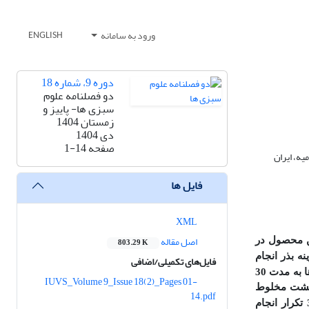
ورود به سامانه
ENGLISH
دوره 9، شماره 18
دو فصلنامه علوم
سبزی ها- پاییز و
زمستان 1404
دی 1404
صفحه
1-14
یه، ایران
فایل ها
XML
اصل مقاله
ین محصول در
803.29 K
نه بذر انجام
فایل‌های تکمیلی/اضافی
قلمه گره­ دار و بدون گره تهیه گردید. قلمه ­ها به مدت 30
IUVS_Volume 9_Issue 18(2)_Pages 01-
کشت
مخلوط
14.pdf
این آزمایش بصورت فاکتوریل در قالب طرح کاملاً‌ تصادفی در 3 تکرار انجام