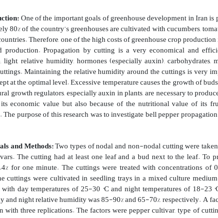
ction:
One of the important goals of greenhouse development in Iran is 
ly 80% of the country's greenhouses are cultivated with cucumbers, tomat
ountries. Therefore, one of the high costs of greenhouse crop production i
d production. Propagation by cutting is a very economical and effic
, light, relative humidity, hormones (especially auxin), carbohydrates, 
cuttings.
Maintaining the relative humidity around the cuttings is very im
ept at the optimal level. Excessive temperature causes the growth of buds 
ral growth regulators, especially auxin in plants, are necessary to produc
its economic value but also because of the nutritional value of its fr
.
The purpose of this research was to investigate bell pepper propagation
als and Methods:
Two types of nodal and non-nodal cutting were taken
ivars. The cutting had at least one leaf and a bud next to the leaf. To p
.4% for one minute. The cuttings
were treated with concentrations
of 
e cuttings were cultivated in seedling trays in a mixed culture medium
 with day temperatures of 25-30
°C
and night temperatures of 18-23
°
 and night relative humidity was 85-90% and 65-70%, respectively. A fa
n with three replications. The factors were pepper cultivar, type of cut