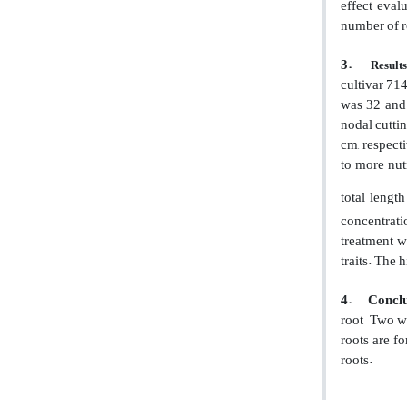
effect eval
number of ro
3.
Result
cultivar 714
was 32 and 
nodal cuttin
cm, respect
to more nut
total lengt
concentrati
treatment w
traits.
The h
4.
Conclu
root. Two we
roots are f
roots.