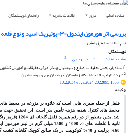
صفحه اصلی
مرور
اطلاعات نشریه
راهنمای نویسندگان
بررسی اثر هورمون ایندول-۳-بوتیریک اسید و نوع قلمه بر ریشه زایی قلمه‌های فلفل دلمه ای
نوع مقاله : مقاله پژوهشی
نویسندگان
2
1
مشهید هناره
یاسر پیری
1
استادیار، بخش تحقیقات اصلاح و تهیه نهال و بذر، مرکز تحقیقات و آموزش کشاورزی
2
شرکت نارنج، بانک نشا مکانیزه استان آذربایجان‌غربی، ارومیه، ایران
10.22034/iuvs.2024.2022895.1355
چکیده
فلفل از
جمله
سبزی­ هایی
است
که علاوه بر مزرعه در محیط­ های
محیط­ های کنترل شده، هزینه تأمین بذر است. این تحقیق جهت ب
شد. بدین منظور
از دو رقم هیبرید فلفل گلخانه­ ای 1204 (قرمز رنگ) و 7141 (سبز رنگ)، دو نوع
ثانیه با غلظت­ های 0، 1000 و 1500
میلی­ گرم در لیتر هورمون ایندول-۳-بوتیریک اسید تیمار شدند و سپس در سی
60% پرلیت و 40% کوکوپیت
در یک سالن کوچک گلخانه کشت گر