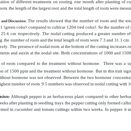
uation of different treatments on rooting, one month after planting of cut
ots, the length of the largest root, and the total length of roots were meas
The results showed that the number of roots and the total
s and Discussion:
1 (green color) compared to cultivar 1204 (red color). So the number of ro
25.6 cm, respectively. The nodal cutting produced a greater number of r
g, the number of roots and the total length of roots were 7.3 and 31.1 cm
ively
.
The presence of nodal roots at the bottom of the cutting increases r
rients and auxin at the nodal site. Both concentrations of 1000 and 15
h of roots compared to the treatment without hormone.
There was a sig
on of 1500 ppm and the treatment without hormone. But in this trait sig
ithout hormone was not observed. Between the two hormone concentration
ighest number of roots, 9.5 numbers was observed in nodal cutting with
sion:
Although pepper is an herbaceous plant, compared to other herbace
eks after planting in seedling trays, the pepper cutting only formed callu
ormed in cucumber and tomato cuttings within two weeks. In pepper, it t