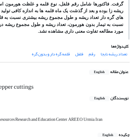
گرفت. فاکتور
ها شامل
رقم فلفل‌، نوع قلمه و غلظت هورمون
اس
ریشه­ زا بوده و بعد از گذشت یک ماه قلمه ­ها به اندازه کافی تولید
های گره­ دار تعداد ریشه و طول مجموع ریشه بیشتری نسبت به قلمه­ های 
نسبت به تیمار بدون هورمون، تعداد ریشه و طول مجموع ریشه در 
مورد مطالعه تفاوت معنی­ داری مشاهده نشد.
کلیدواژه‌ها
تعداد ریشه نابجا
رقم
فلفل
قلمه گره دار و بدون گره
عنوان مقاله
English
pepper cuttings
نویسندگان
English
Resources Research and Education Center, AREEO, Urmia, Iran
چکیده
English