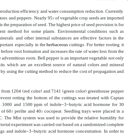
production efficiency and water consumption reduction. Currently,
oes, and peppers. Nearly 95% of vegetable crop seeds are imported
s the preparation of seed. The highest price of seed provision is for
ient method for some plants. Environmental conditions such as
minerals, and other
internal
substances are effective factors in the
portant, especially in the
herbaceous
cuttings. For better rooting, it
before root formation and increases the rate of water loss from the
e adventitious roots. Bell pepper is an important vegetable not only
uits, which are an excellent source of natural colors and mineral
 by using the cutting method to reduce the cost of propagation and
 from 1204 (red color) and 7141 (green color) greenhouse pepper
revent rotting, the bottom of the cuttings was treated with Captan
0, 1000, and 1500 ppm of indole-3-butyric acid hormone for 30
 of 60% perlite and 40% cocopeat.
Seedling trays were placed in a
C. The
Mist system was used to provide the relative humidity for
ctorial experiment was
carried out
based on a randomized complete
tings, and indole-3-butyric acid hormone concentration
.
In order to