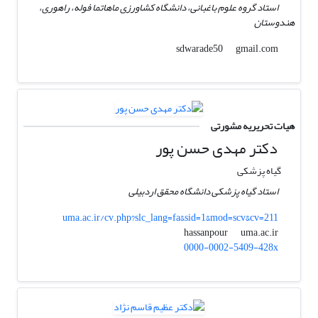
استاد گروه علوم باغبانی، دانشگاه کشاورزی ماهاتما فوله، راهوری،
هندوستان
gmail.com
sdwarade50
هیات تحریریه مشورتی
دکتر مهدی حسن پور
گیاه پزشکی
استاد گیاه پزشکی دانشگاه محقق اردبیلی
uma.ac.ir/cv.php?slc_lang=fa&sid=1&mod=scv&cv=211
uma.ac.ir
hassanpour
0000-0002-5409-428x