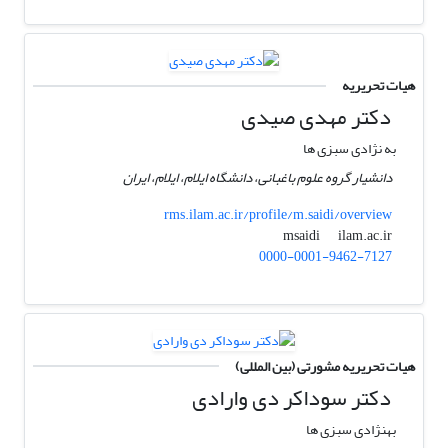
هیات تحریریه
دکتر مهدی صیدی
به نژادی سبزی ها
دانشیار گروه علوم باغبانی، دانشگاه ایلام، ایلام، ایران
rms.ilam.ac.ir/profile/m.saidi/overview
ilam.ac.ir
msaidi
0000-0001-9462-7127
هیات تحریریه مشورتی (بین المللی)
دکتر سوداکر دی وارادی
بهنژادی سبزی ها