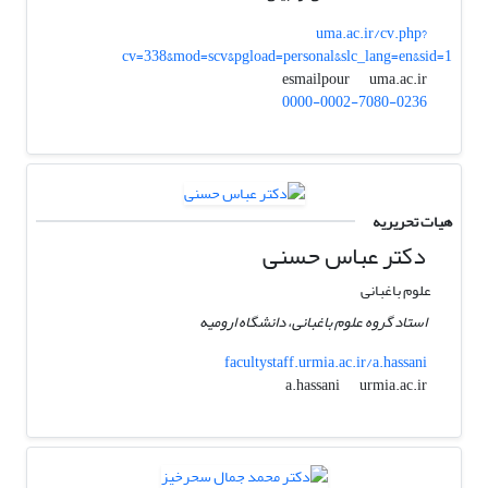
uma.ac.ir/cv.php?
cv=338&mod=scv&pgload=personal&slc_lang=en&sid=1
uma.ac.ir
esmailpour
0000-0002-7080-0236
هیات تحریریه
دکتر عباس حسنی
علوم باغبانی
استاد گروه علوم باغبانی، دانشگاه ارومیه
facultystaff.urmia.ac.ir/a.hassani
urmia.ac.ir
a.hassani