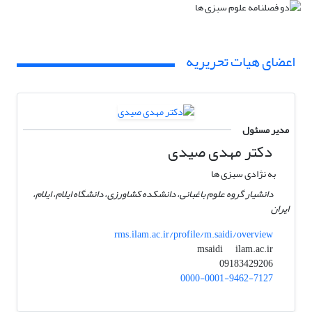
اعضای هیات تحریریه
مدیر مسئول
دکتر مهدی صیدی
به نژادی سبزی ها
دانشیار گروه علوم باغبانی، دانشکده کشاورزی، دانشگاه ایلام، ایلام،
ایران
rms.ilam.ac.ir/profile/m.saidi/overview
ilam.ac.ir
msaidi
09183429206
0000-0001-9462-7127