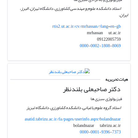
استاد دانشکده علوم و مهندسی کشاورزی، دانشگاه تهران، البرز،
ایران.
rtis2.ut.ac.ir/cv/mrhassan/?lang=en-gb
ut.ac.ir
mrhassan
09122005759
0000-0002-1808-8069
هیات تحریریه
دکتر صاحبعلی بلندنظر
فیزیولوژی سبزی ها
استاد گروه علوم باغبانی، دانشکده کشاورزی، دانشگاه تبریز
asatid.tabrizu.ac.ir/fa/pages/userinfo.aspx?bolandnazar
tabrizu.ac.ir
bolandnazar
0000-0001-9396-7373