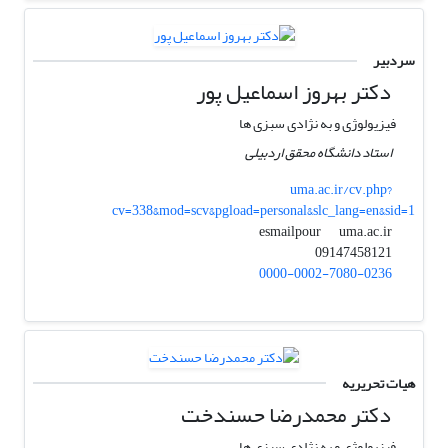
سردبیر
دکتر بهروز اسماعیل پور
فیزیولوژی و به نژادی سبزی ها
استاد دانشگاه محقق اردبیلی
uma.ac.ir/cv.php?
cv=338&mod=scv&pgload=personal&slc_lang=en&sid=1
uma.ac.ir
esmailpour
09147458121
0000-0002-7080-0236
هیات تحریریه
دکتر محمدرضا حسندخت
فیزیولوژی و به نژادی سبزی ها