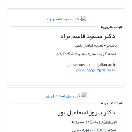
هیات تحریریه
دکتر محمود قاسم نژاد
باغبانی- تغذیه گیاهان باغی
استاد گروه علوم باغبانی، دانشگاه گیلان
guilan.ac.ir
ghasemnezhad
0000-0002-7615-2639
هیات تحریریه
دکتر بهروز اسماعیل پور
فیزیولوژی و به نژادی سبزی ها
استاد دانشگاه محقق اردبیلی