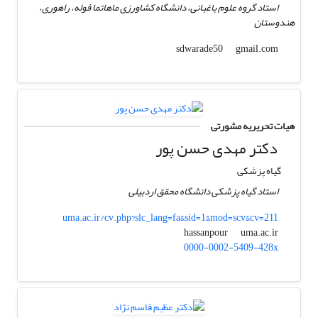
استاد گروه علوم باغبانی، دانشگاه کشاورزی ماهاتما فوله، راهوری،
هندوستان
gmail.com
sdwarade50
هیات تحریریه مشورتی
دکتر مهدی حسن پور
گیاه پزشکی
استاد گیاه پزشکی دانشگاه محقق اردبیلی
uma.ac.ir/cv.php?slc_lang=fa&sid=1&mod=scv&cv=211
uma.ac.ir
hassanpour
0000-0002-5409-428x