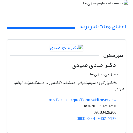
اعضای هیات تحریریه
مدیر مسئول
دکتر مهدی صیدی
به نژادی سبزی ها
دانشیار گروه علوم باغبانی، دانشکده کشاورزی، دانشگاه ایلام، ایلام،
ایران
rms.ilam.ac.ir/profile/m.saidi/overview
ilam.ac.ir
msaidi
09183429206
0000-0001-9462-7127