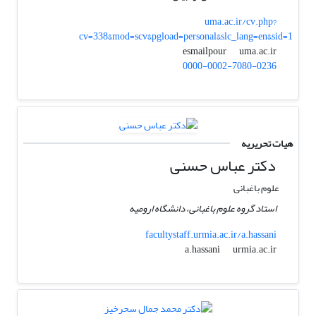
uma.ac.ir/cv.php?
cv=338&mod=scv&pgload=personal&slc_lang=en&sid=1
uma.ac.ir
esmailpour
0000-0002-7080-0236
هیات تحریریه
دکتر عباس حسنی
علوم باغبانی
استاد گروه علوم باغبانی، دانشگاه ارومیه
facultystaff.urmia.ac.ir/a.hassani
urmia.ac.ir
a.hassani