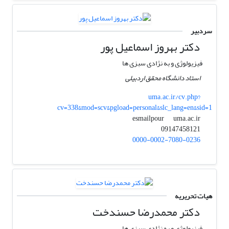
سردبیر
دکتر بهروز اسماعیل پور
فیزیولوژی و به نژادی سبزی ها
استاد دانشگاه محقق اردبیلی
uma.ac.ir/cv.php?
cv=338&mod=scv&pgload=personal&slc_lang=en&sid=1
uma.ac.ir
esmailpour
09147458121
0000-0002-7080-0236
هیات تحریریه
دکتر محمدرضا حسندخت
فیزیولوژی و به نژادی سبزی ها