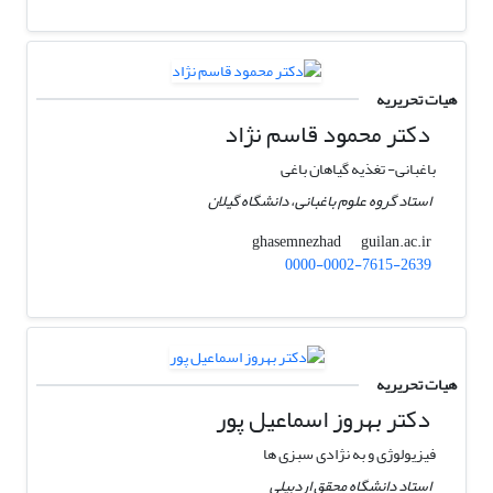
هیات تحریریه
دکتر محمود قاسم نژاد
باغبانی- تغذیه گیاهان باغی
استاد گروه علوم باغبانی، دانشگاه گیلان
guilan.ac.ir
ghasemnezhad
0000-0002-7615-2639
هیات تحریریه
دکتر بهروز اسماعیل پور
فیزیولوژی و به نژادی سبزی ها
استاد دانشگاه محقق اردبیلی