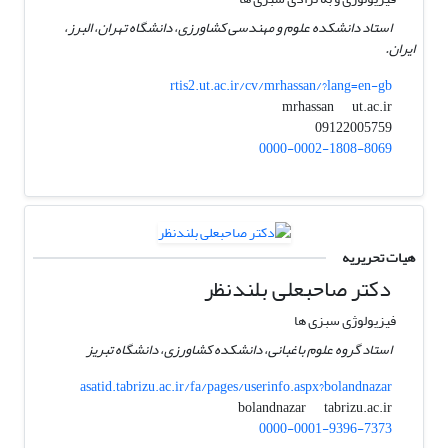
استاد دانشکده علوم و مهندسی کشاورزی، دانشگاه تهران، البرز،
ایران.
rtis2.ut.ac.ir/cv/mrhassan/?lang=en-gb
ut.ac.ir
mrhassan
09122005759
0000-0002-1808-8069
هیات تحریریه
دکتر صاحبعلی بلندنظر
فیزیولوژی سبزی ها
استاد گروه علوم باغبانی، دانشکده کشاورزی، دانشگاه تبریز
asatid.tabrizu.ac.ir/fa/pages/userinfo.aspx?bolandnazar
tabrizu.ac.ir
bolandnazar
0000-0001-9396-7373