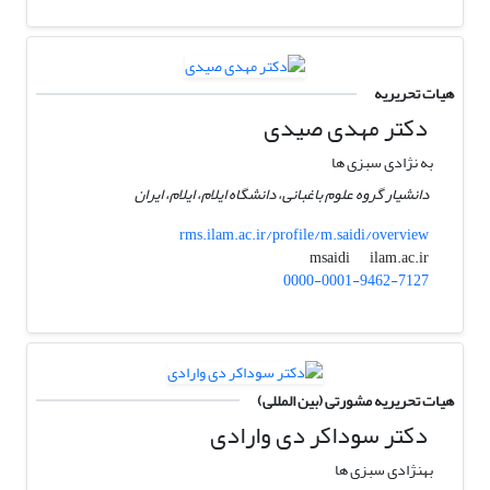
هیات تحریریه
دکتر مهدی صیدی
به نژادی سبزی ها
دانشیار گروه علوم باغبانی، دانشگاه ایلام، ایلام، ایران
rms.ilam.ac.ir/profile/m.saidi/overview
ilam.ac.ir
msaidi
0000-0001-9462-7127
هیات تحریریه مشورتی (بین المللی)
دکتر سوداکر دی وارادی
بهنژادی سبزی ها