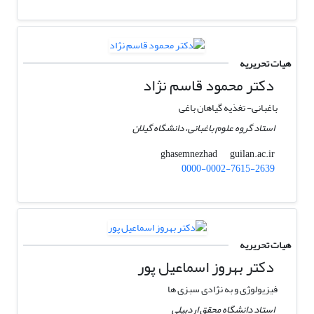
هیات تحریریه
دکتر محمود قاسم نژاد
باغبانی- تغذیه گیاهان باغی
استاد گروه علوم باغبانی، دانشگاه گیلان
guilan.ac.ir
ghasemnezhad
0000-0002-7615-2639
هیات تحریریه
دکتر بهروز اسماعیل پور
فیزیولوژی و به نژادی سبزی ها
استاد دانشگاه محقق اردبیلی