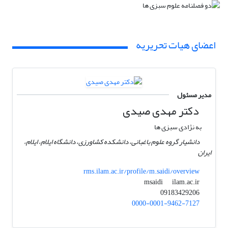
اعضای هیات تحریریه
مدیر مسئول
دکتر مهدی صیدی
به نژادی سبزی ها
دانشیار گروه علوم باغبانی، دانشکده کشاورزی، دانشگاه ایلام، ایلام،
ایران
rms.ilam.ac.ir/profile/m.saidi/overview
ilam.ac.ir
msaidi
09183429206
0000-0001-9462-7127