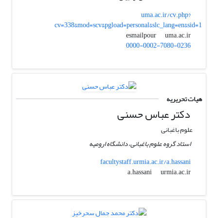
uma.ac.ir/cv.php?
cv=338&mod=scv&pgload=personal&slc_lang=en&sid=1
uma.ac.ir
esmailpour
0000-0002-7080-0236
هیات تحریریه
دکتر عباس حسنی
علوم باغبانی
استاد گروه علوم باغبانی، دانشگاه ارومیه
facultystaff.urmia.ac.ir/a.hassani
urmia.ac.ir
a.hassani