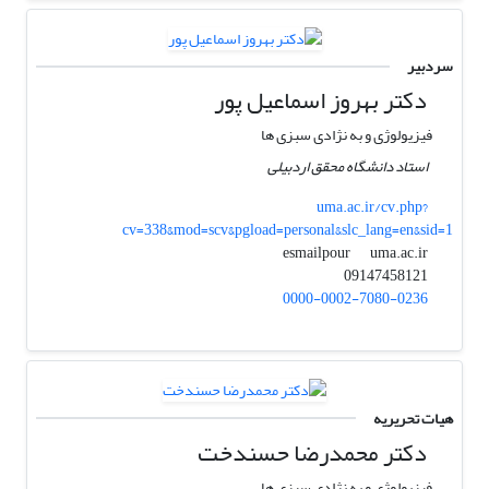
سردبیر
دکتر بهروز اسماعیل پور
فیزیولوژی و به نژادی سبزی ها
استاد دانشگاه محقق اردبیلی
uma.ac.ir/cv.php?
cv=338&mod=scv&pgload=personal&slc_lang=en&sid=1
uma.ac.ir
esmailpour
09147458121
0000-0002-7080-0236
هیات تحریریه
دکتر محمدرضا حسندخت
فیزیولوژی و به نژادی سبزی ها