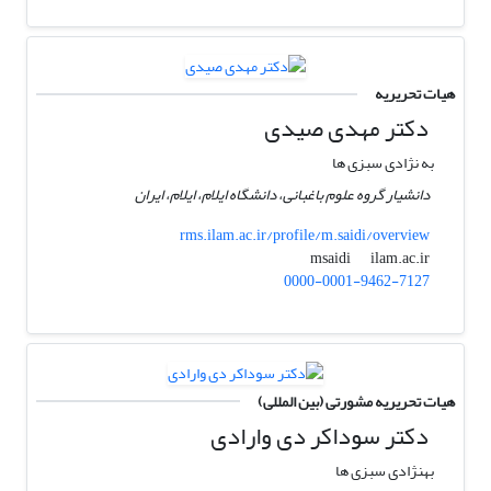
هیات تحریریه
دکتر مهدی صیدی
به نژادی سبزی ها
دانشیار گروه علوم باغبانی، دانشگاه ایلام، ایلام، ایران
rms.ilam.ac.ir/profile/m.saidi/overview
ilam.ac.ir
msaidi
0000-0001-9462-7127
هیات تحریریه مشورتی (بین المللی)
دکتر سوداکر دی وارادی
بهنژادی سبزی ها