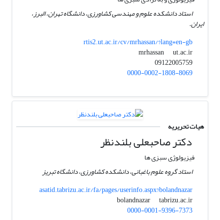
استاد دانشکده علوم و مهندسی کشاورزی، دانشگاه تهران، البرز،
ایران.
rtis2.ut.ac.ir/cv/mrhassan/?lang=en-gb
ut.ac.ir
mrhassan
09122005759
0000-0002-1808-8069
هیات تحریریه
دکتر صاحبعلی بلندنظر
فیزیولوژی سبزی ها
استاد گروه علوم باغبانی، دانشکده کشاورزی، دانشگاه تبریز
asatid.tabrizu.ac.ir/fa/pages/userinfo.aspx?bolandnazar
tabrizu.ac.ir
bolandnazar
0000-0001-9396-7373