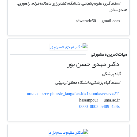
استاد گروه علوم باغبانی، دانشگاه کشاورزی ماهاتما فوله، راهوری،
هندوستان
gmail.com
sdwarade50
هیات تحریریه مشورتی
دکتر مهدی حسن پور
گیاه پزشکی
استاد گیاه پزشکی دانشگاه محقق اردبیلی
uma.ac.ir/cv.php?slc_lang=fa&sid=1&mod=scv&cv=211
uma.ac.ir
hassanpour
0000-0002-5409-428x