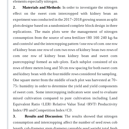
elements, especially nitrogen.
2.
Materials and Methods:
In order to investigate the nitrogen
effect on the sweet corn intercropped with kidney bean, an
experiment was conducted in the 2017-2018 growing season as split
plots designe based on a randomized complete block design in three
replications. The main plots were the management of nitrogen
consumption from the source of urea fertilizer (80, 160, 240 kg/ha
and controls) and the intercropping pattern (one row of corn, one row
of kidney bean, one row of corn, two rows of kidney bean, two rows of
corn, one row of kidney bean, kidney bean and sweet corn
purecropping) formed as sub-plots. Each subplot consisted of six
rows of three meters long and 50 cm row spacing for both sweet corn
and kidney bean, with the four middle rows considered for sampling.
One square meter from the middle of each plot was harvested at 70-
75% humidity in order to determine the yield and yield components
of sweet corn. Some intercropping indicators were used to evaluate
mixed cultivation compared to pure cultivation, including Land
Equivalent Ratio (LER), Relative Value Total (RVT), Productivity
Index (PI), and Competition Index (CI).
3.
Results and Discussion:
The results showed that nitrogen
consumption and intercropping affect the number of seed rows, cob
length, cob diameter, stem diameter, cannable seed weight, total fresh