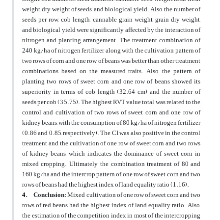
weight, dry weight of seeds, and biological yield. Also, the number of
seeds per row, cob length, cannable grain weight, grain dry weight,
and biological yield were significantly affected by the interaction of
nitrogen and planting arrangement. The treatment combination of
240 kg/ha of nitrogen fertilizer along with the cultivation pattern of
two rows of corn and one row of beans was better than other treatment
combinations based on the measured traits. Also, the pattern of
planting two rows of sweet corn and one row of beans showed its
superiority in terms of cob length (32.64 cm) and the number of
seeds per cob (35.75). The highest RVT value total was related to the
control and cultivation of two rows of sweet corn and one row of
kidney beans, with the consumption of 80 kg/ha of nitrogen fertilizer
(0.86 and 0.85, respectively). The CI was also positive in the control
treatment and the cultivation of one row of sweet corn and two rows
of kidney beans, which indicates the dominance of sweet corn in
mixed cropping. Ultimately, the combination treatment of 80 and
160 kg/ha and the intercrop pattern of one row of sweet corn and two
rows of beans had the highest index of land equality ratio (1.16).
4.
Conclusion:
Mixed cultivation of one row of sweet corn and two
rows of red beans had the highest index of land equality ratio. Also,
the estimation of the
competition index
in most of the intercropping