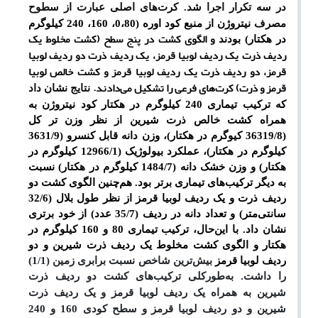
در سه تکرار اجرا شد. کرت
های اصلی عبارت از سطوح
مصرف
نیتروژن از منبع کود اوره (0،80، 160، 240 کیلوگرم
و الگوی کشت در پنج سطح (کشت مخلوط یک
در هکتار) بودند
ردیف ذرت یک ردیف لوبیا قرمز، یک ردیف ذرت دو ردیف لوبیا
قرمز، دو ردیف ذرت یک ردیف لوبیا قرمز و کشت خالص لوبیا
قرمز و ذرت) کرت‌های فرعی را تشکیل می‌دادند.
نتایج نشان داد
که ترکیب تیماری 240 کیلوگرم در هکتار کود نیتروژن به
همراه کشت خالص ذرت شیرین از نظر وزن تر کل
(36319/8 کیوگرم در هکتار)، وزن دانه قابل کنسرو (3631/9
کیلوگرم در هکتار)، عملکرد بیولوژیک (12966/1 کیلوگرم در
هکتار) و وزن خشک دانه (1484/7 کیلوگرم در هکتار) نسبت
به دیگر ترکیب‌های تیماری برتر بود. هم‌چنین الگوی کشت دو
ردیف ذرت و یک ردیف لوبیا قرمز از نظر طول بلال (32/6
سانتی‌متر) و تعداد دانه در ردیف (35/7 عدد) از خود برتری
نشان داد. با این‌حال
، ترکیب تیماری 80 و 160 کیلوگرم در
هکتار و الگوی کشت مخلوط
یک
ردیف ذرت شیرین و دو
ردیف لوبیا قرمز
بیش‌ترین شاخص نسبت برابری زمین (1/1)
را داشت.
به‌طورکلی ترکیب
های کشت دو ردیف ذرت
شیرین به همراه یک ردیف لوبیا قرمز و
یک ردیف ذرت
شیرین و دو ردیف لوبیا قرمز
و سطح کودی 160 و 240