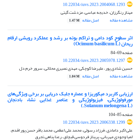
10.22034/iuvs.2023.2004068.1293
مهناز رنگرزان، خدیجه عباسی، مزدشت گیتی
مشاهده مقاله
اصل مقاله
1.47 M
اثر سطوح کود دامی و تراکم بوته بر رشد و عملکرد رویشی ارقام
ریحان (Ocimum basilicum L)
صفحه
69-84
10.22034/iuvs.2023.2005978.1297
حسین شادی پور، علیرضا کوچکی، مهدی نصیری محلاتی، سرور خرم دل
مشاهده مقاله
اصل مقاله
1.04 M
ارزیابی کاربرد میکوریزا و عصاره جلبک دریایی بر برخی ویژگی‌های
مورفولوژیکی، فیزیولوژیکی و عناصر غذایی نشاء بادنجان
(Solanum melongena L.)
صفحه
85-104
10.22034/iuvs.2023.2006338.1299
علی اکبر دامادی، فرزاد رسولی، محمد علی اعظمی، محمد باقر حسن پور اقدم،
لمیا وجودی مهربانی، پریناز فردوسی قبچاق، رعنا پناهی تجرق