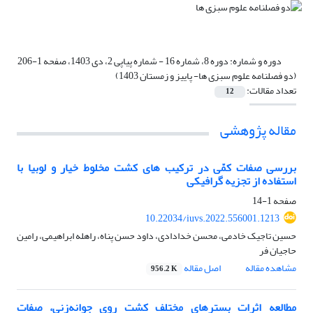
دوره و شماره:
دوره 8، شماره 16 - شماره پیاپی 2، دی 1403، صفحه 1-206
(دو فصلنامه علوم سبزی ها- پاییز و زمستان 1403)
تعداد مقالات:
12
مقاله پژوهشی
بررسی صفات کمّی در ترکیب های کشت مخلوط خیار و لوبیا با
استفاده از تجزیه گرافیکی
صفحه
1-14
10.22034/iuvs.2022.556001.1213
حسین تاجیک خادمی، محسن خدادادی، داود حسن پناه، راهله ابراهیمی، رامین
حاجیان فر
مشاهده مقاله
اصل مقاله
956.2 K
مطالعه اثرات بسترهای مختلف کشت روی جوانه‌زنی، صفات