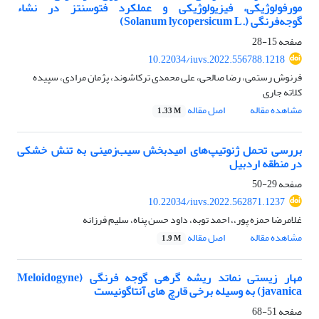
مورفولوژیکی، فیزیولوژیکی و عملکرد فتوسنتز در نشاء
گوجه‌فرنگی (.Solanum lycopersicum L)
صفحه
15-28
10.22034/iuvs.2022.556788.1218
فرنوش رستمی، رضا صالحی، علی محمدی ترکاشوند، پژمان مرادی، سپیده
کلاته جاری
مشاهده مقاله
اصل مقاله
1.33 M
بررسی تحمل ژنوتیپ‌های امیدبخش سیب‌زمینی به تنش خشکی
در منطقه اردبیل
صفحه
29-50
10.22034/iuvs.2022.562871.1237
غلامرضا حمزه پور،، احمد توبه، داود حسن پناه، سلیم فرزانه
مشاهده مقاله
اصل مقاله
1.9 M
مهار زیستی نماتد ریشه گرهی گوجه فرنگی (Meloidogyne
javanica) به وسیله برخی قارچ های آنتاگونیست
صفحه
51-68