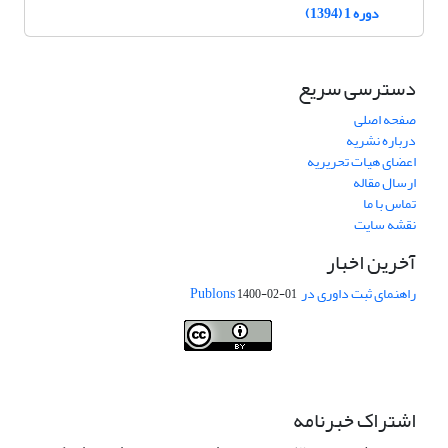
دوره 1 (1394)
دسترسی سریع
صفحه اصلی
درباره نشریه
اعضای هیات تحریریه
ارسال مقاله
تماس با ما
نقشه سایت
آخرین اخبار
راهنمای ثبت داوری در Publons
1400-02-01
Journal of Vegetables Sciences is licensed under a
Creative Commons
Attribution 4.0 International License
.
اشتراک خبرنامه