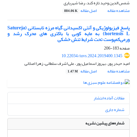
شمس الدین وحید تازه کند، رضا شهریاری
مشاهده مقاله
اصل مقاله
884.06 K
پاسخ فیزیولوژیکی و آنتی اکسیدانی گیاه مرزه تابستانی (Satureja
hortensis L) به مایه کوبی با باکتری های محرک رشد و
ورمی‌کمپوست تحت شرایط تنش خشکی
صفحه
183-206
10.22034/iuvs.2024.2019400.1345
امید حیدر پور، بهروز اسماعیل پور، علی اشرف سلطانی، زهرا اصلانی
مشاهده مقاله
اصل مقاله
1.47 M
مقالات آماده انتشار
شماره جاری
شماره‌های پیشین نشریه