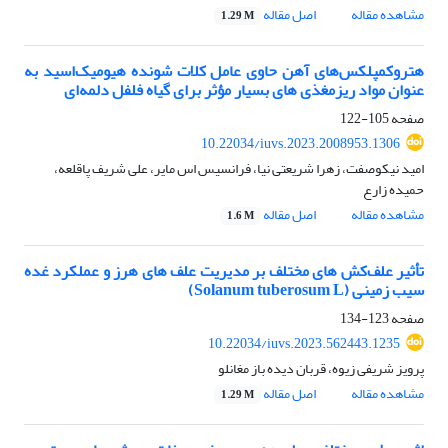
مشاهده مقاله
اصل مقاله
1.29 M
هتروکمپلکس‌های آهن حاوی عامل کلات شونده هیومیک‌اسید به
عنوان مواد ریزمغذی های بسیار مؤثر برای گیاه فلفل دلمه‌ای
صفحه
105-122
10.22034/iuvs.2023.2008953.1306
امید نیکوصفت، زهرا شریعتی نیا، فرانسیس اس مایر، علی شریف پاقلعه،
حمیده زارع
مشاهده مقاله
اصل مقاله
1.6 M
تأثیر علف‌کش های مختلف بر مدیریت علف های هرز و عملکرد غده
سیب زمینی (Solanum tuberosum L)
صفحه
123-134
10.22034/iuvs.2023.562443.1235
پرویز شریفی زیوه، قربان دیده باز مغانلو
مشاهده مقاله
اصل مقاله
1.29 M