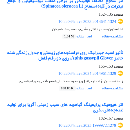
اثر سطوح مختلف مولیبدن بر برخی صفات بیوشیمیایی و تجمع
نیترات در گیاه اسفناج (Spinacea oleracea L)
صفحه
135-152
10.22034/iuvs.2023.2013641.1324
لیلا مفتون، محمود اثنی عشری، معصومه عامریان
مشاهده مقاله
اصل مقاله
1.04 M
تأثیر اسید جیبرلیک روی فراسنجه‌های زیستی و جدول زندگی شته
جالیز Aphis gossypii Glover، روی دو رقم فلفل
صفحه
153-166
10.22034/iuvs.2024.2014961.1329
زبیده حسین نژاد، اجبرائیل رزمجو، سید علی اصغر فتحی، بهرام ناصری
مشاهده مقاله
اصل مقاله
938.86 K
اثر هیومیک پرایمینگ گیاهچه های سیب زمینی آگریا برای تولید
غده‌چه‌های بذری
صفحه
167-182
10.22034/iuvs.2023.1999972.1279